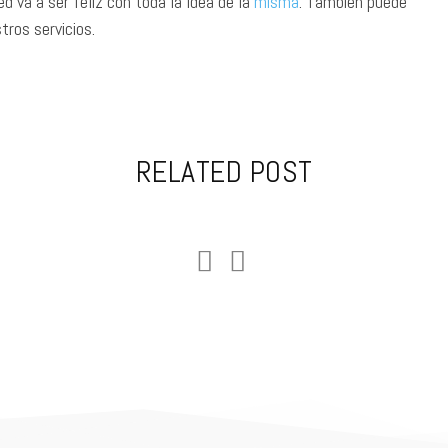
 va a ser feliz con toda la idea de la
misma
. También puede
tros servicios.
RELATED POST