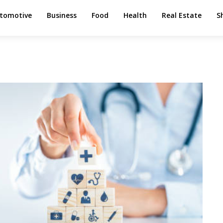
tomotive
Business
Food
Health
Real Estate
S