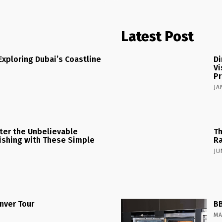
Latest Post
Exploring Dubai’s Coastline
Di
Vi
Pr
JA
ster the Unbelievable
Th
 Fishing with These Simple
Ra
JU
nver Tour
BB
MA